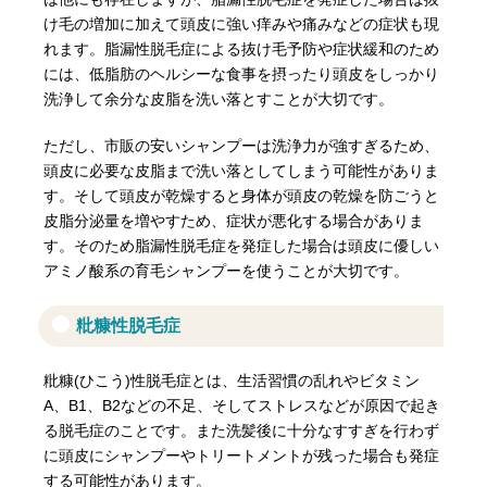
け毛の増加に加えて頭皮に強い痒みや痛みなどの症状も現
れます。脂漏性脱毛症による抜け毛予防や症状緩和のため
には、低脂肪のヘルシーな食事を摂ったり頭皮をしっかり
洗浄して余分な皮脂を洗い落とすことが大切です。
ただし、市販の安いシャンプーは洗浄力が強すぎるため、
頭皮に必要な皮脂まで洗い落としてしまう可能性がありま
す。そして頭皮が乾燥すると身体が頭皮の乾燥を防ごうと
皮脂分泌量を増やすため、症状が悪化する場合がありま
す。そのため脂漏性脱毛症を発症した場合は頭皮に優しい
アミノ酸系の育毛シャンプーを使うことが大切です。
粃糠性脱毛症
粃糠(ひこう)性脱毛症とは、生活習慣の乱れやビタミン
A、B1、B2などの不足、そしてストレスなどが原因で起き
る脱毛症のことです。また洗髪後に十分なすすぎを行わず
に頭皮にシャンプーやトリートメントが残った場合も発症
する可能性があります。