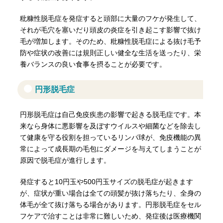
粃糠性脱毛症を発症すると頭部に大量のフケが発生して、
それが毛穴を塞いだり頭皮の炎症を引き起こす影響で抜け
毛が増加します。そのため、粃糠性脱毛症による抜け毛予
防や症状の改善には規則正しい健全な生活を送ったり、栄
養バランスの良い食事を摂ることが必要です。
円形脱毛症
円形脱毛症は自己免疫疾患の影響で起きる脱毛症です。本
来なら身体に悪影響を及ぼすウイルスや細菌などを除去し
て健康を守る役割を担っているリンパ球が、免疫機能の異
常によって成長期の毛包にダメージを与えてしまうことが
原因で脱毛症が進行します。
発症すると10円玉や500円玉サイズの脱毛症が起きます
が、症状が重い場合は全ての頭髪が抜け落ちたり、全身の
体毛が全て抜け落ちる場合があります。円形脱毛症をセル
フケアで治すことは非常に難しいため、発症後は医療機関