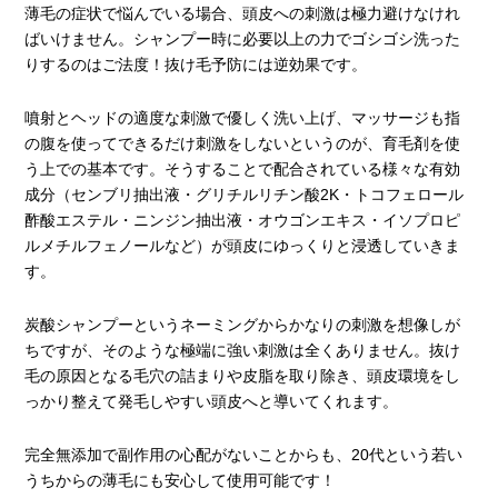
薄毛の症状で悩んでいる場合、頭皮への刺激は極力避けなけれ
ばいけません。シャンプー時に必要以上の力でゴシゴシ洗った
りするのはご法度！抜け毛予防には逆効果です。
噴射とヘッドの適度な刺激で優しく洗い上げ、マッサージも指
の腹を使ってできるだけ刺激をしないというのが、育毛剤を使
う上での基本です。そうすることで配合されている様々な有効
成分（センブリ抽出液・グリチルリチン酸2K・トコフェロール
酢酸エステル・ニンジン抽出液・オウゴンエキス・イソプロピ
ルメチルフェノールなど）が頭皮にゆっくりと浸透していきま
す。
炭酸シャンプーというネーミングからかなりの刺激を想像しが
ちですが、そのような極端に強い刺激は全くありません。抜け
毛の原因となる毛穴の詰まりや皮脂を取り除き、頭皮環境をし
っかり整えて発毛しやすい頭皮へと導いてくれます。
完全無添加で副作用の心配がないことからも、20代という若い
うちからの薄毛にも安心して使用可能です！