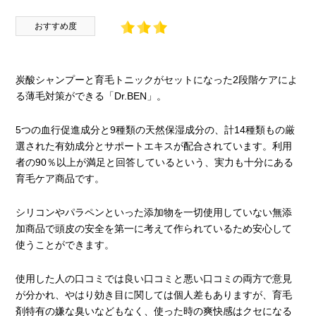
おすすめ度
炭酸シャンプーと育毛トニックがセットになった2段階ケアによ
る薄毛対策ができる「Dr.BEN」。
5つの血行促進成分と9種類の天然保湿成分の、計14種類もの厳
選された有効成分とサポートエキスが配合されています。利用
者の90％以上が満足と回答しているという、実力も十分にある
育毛ケア商品です。
シリコンやパラペンといった添加物を一切使用していない無添
加商品で頭皮の安全を第一に考えて作られているため安心して
使うことができます。
使用した人の口コミでは良い口コミと悪い口コミの両方で意見
が分かれ、やはり効き目に関しては個人差もありますが、育毛
剤特有の嫌な臭いなどもなく、使った時の爽快感はクセになる