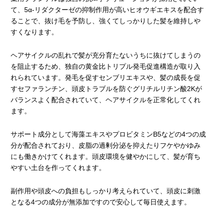
て、5α-リダクターゼの抑制作用が高いヒオウギエキスを配合す
ることで、抜け毛を予防し、強くてしっかりした髪を維持しや
すくなります。
ヘアサイクルの乱れで髪が充分育たないうちに抜けてしまうの
を阻止するため、独自の黄金比トリプル発毛促進構造が取り入
れられています。発毛を促すセンブリエキスや、髪の成長を促
すセファランチン、頭皮トラブルを防ぐグリチルリチン酸2Kが
バランスよく配合されていて、ヘアサイクルを正常化してくれ
ます。
サポート成分として海藻エキスやプロビタミンB5などの4つの成
分が配合されており、皮脂の過剰分泌を抑えたりフケやかゆみ
にも働きかけてくれます。頭皮環境を健やかにして、髪が育ち
やすい土台を作ってくれます。
副作用や頭皮への負担もしっかり考えられていて、頭皮に刺激
となる4つの成分が無添加ですので安心して毎日使えます。